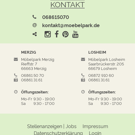
KONTAKT
068615070
kontakt@moebelpark.de
MERZIG
LOSHEIM
Möbelpark Merzig
Möbelpark Losheim
Rieffstr. 7
Saarbrückerstr. 205
66663 Merzig
66679 Losheim
06861 50 70
06872 910 60
06861 31 61
06861 31 61
Öffungszeiten:
Öffungszeiten:
Mo-Fr
9:30
-
19:00
Mo-Fr
9:30
-
19:00
Sa
9:30
-
17:00
Sa
9:30
-
17:00
Stellenanzeigen | Jobs
Impressum
Datenschutzerklärung
Login