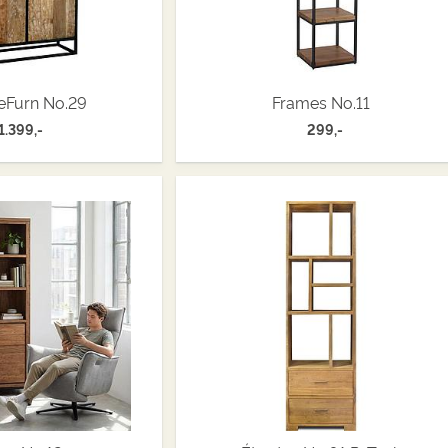
ReFurn No.29
Frames No.11
1.399,-
299,-