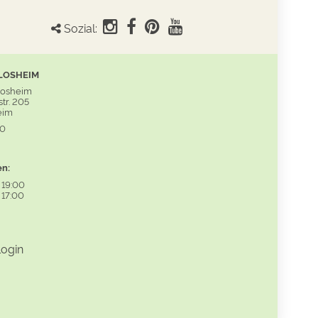
Sozial:
LOSHEIM
Losheim
tr. 205
eim
60
en:
-
19:00
-
17:00
ogin