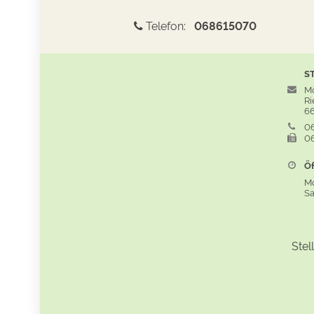
Telefon:
068615070
S
Mö
Rie
66
06
06
Öf
M
S
Stel