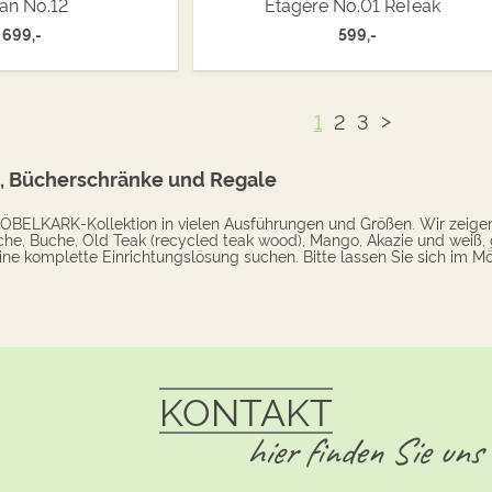
an No.12
Étagère No.01 ReTeak
699,-
599,-
>
1
2
3
 Bücherschränke und Regale
 MÖBELKARK-Kollektion in vielen Ausführungen und Größen. Wir zeige
che, Buche, Old Teak (recycled teak wood), Mango, Akazie und weiß, 
ine komplette Einrichtungslösung suchen. Bitte lassen Sie sich im Mö
KONTAKT
hier finden Sie uns