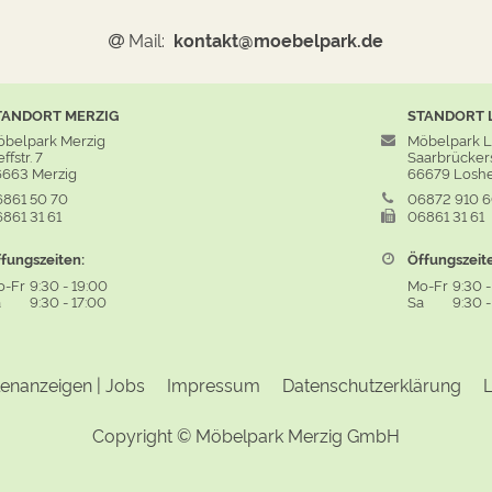
Mail:
kontakt@moebelpark.de
TANDORT
MERZIG
STANDORT
belpark Merzig
Möbelpark 
ffstr. 7
Saarbrückers
663 Merzig
66679 Losh
861 50 70
06872 910 
861 31 61
06861 31 61
fungszeiten:
Öffungszeit
o-Fr
9:30
-
19:00
Mo-Fr
9:30
a
9:30
-
17:00
Sa
9:30
lenanzeigen | Jobs
Impressum
Datenschutzerklärung
L
Copyright ©
Möbelpark Merzig GmbH