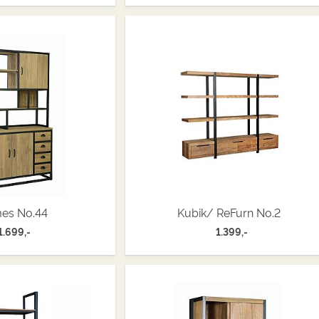
es No.44
Kubik/ ReFurn No.2
1.699,-
1.399,-