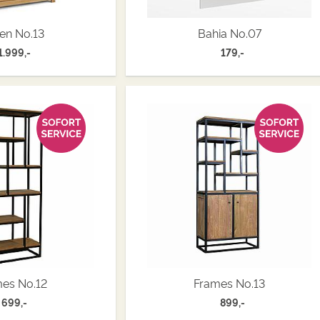
en No.13
Bahia No.07
1.999,-
179,-
es No.12
Frames No.13
699,-
899,-