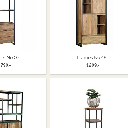
es No.03
Frames No.48
799,-
1.299,-