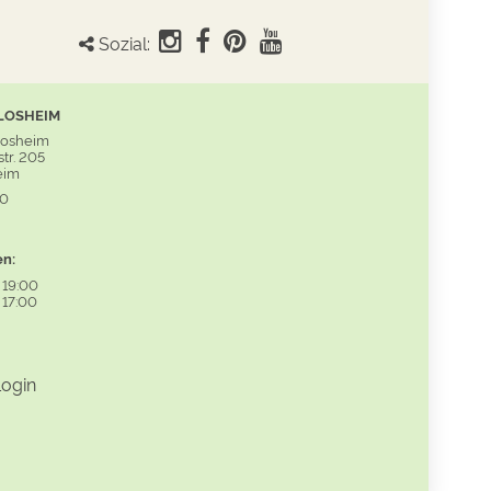
Sozial:
LOSHEIM
Losheim
tr. 205
eim
60
en:
-
19:00
-
17:00
ogin