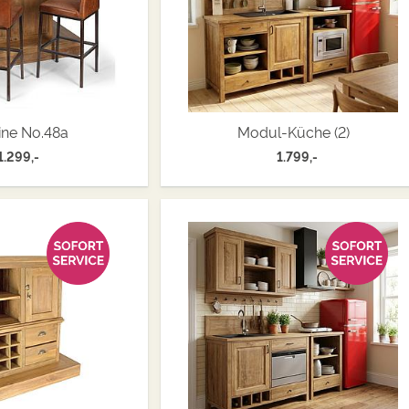
ine No.48a
Modul-Küche (2)
1.299,-
1.799,-