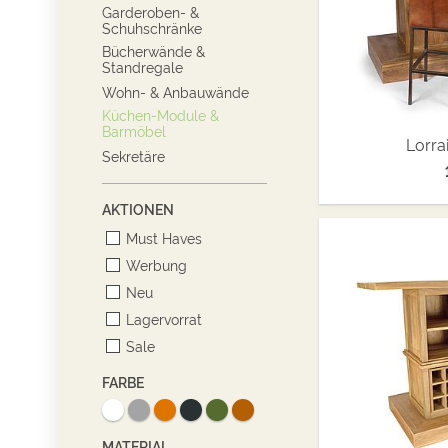
Garderoben- &
Schuhschränke
Bücherwände &
Standregale
Wohn- & Anbauwände
Küchen-Module &
Barmöbel
Lorra
Sekretäre
AKTIONEN
Must Haves
Werbung
Neu
Lagervorrat
Sale
FARBE
MATERIAL