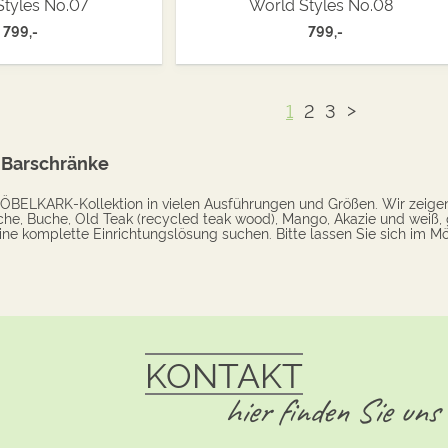
Styles No.07
World Styles No.08
799,-
799,-
>
1
2
3
 Barschränke
 MÖBELKARK-Kollektion in vielen Ausführungen und Größen. Wir zeige
che, Buche, Old Teak (recycled teak wood), Mango, Akazie und weiß, 
ine komplette Einrichtungslösung suchen. Bitte lassen Sie sich im Mö
KONTAKT
hier finden Sie uns