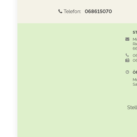
Telefon:
068615070
S
Mö
Rie
66
06
06
Öf
M
S
Stel