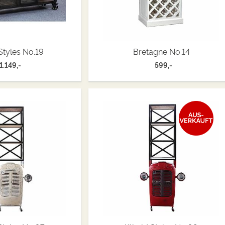
Styles No.19
Bretagne No.14
1.149,-
599,-