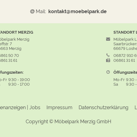
Mail:
kontakt@moebelpark.de
TANDORT
MERZIG
STANDORT
belpark Merzig
Möbelpark 
ffstr. 7
Saarbrückers
663 Merzig
66679 Losh
861 50 70
06872 910 
861 31 61
06861 31 61
fungszeiten:
Öffungszeit
o-Fr
9:30
-
19:00
Mo-Fr
9:30
a
9:30
-
17:00
Sa
9:30
lenanzeigen | Jobs
Impressum
Datenschutzerklärung
L
Copyright ©
Möbelpark Merzig GmbH