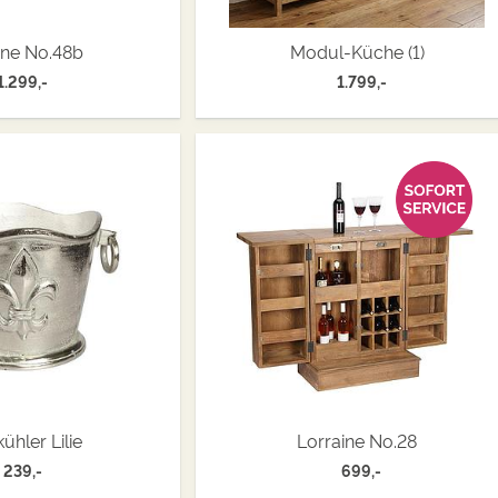
ine No.48b
Modul-Küche (1)
1.299,-
1.799,-
ühler Lilie
Lorraine No.28
239,-
699,-