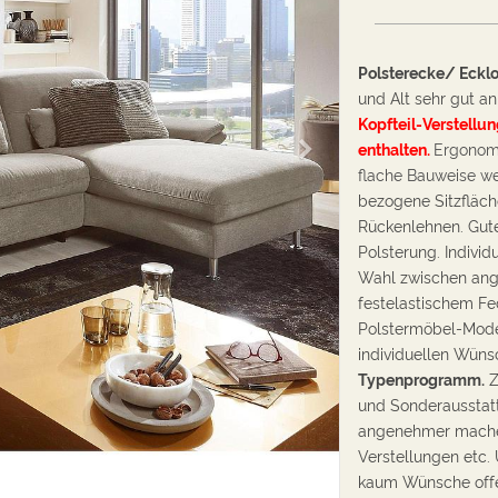
Polsterecke/ Eckl
und Alt sehr gut 
Kopfteil-Verstellu
W
enthalten.
Ergonomi
e
flache Bauweise we
i
bezogene Sitzfläch
t
Rückenlehnen. Gut
e
Polsterung. Individ
r
Wahl zwischen an
festelastischem Fed
Polstermöbel-Mode
individuellen Wün
Typenprogramm.
und Sonderausstatt
angenehmer machen
Verstellungen etc. 
kaum Wünsche off