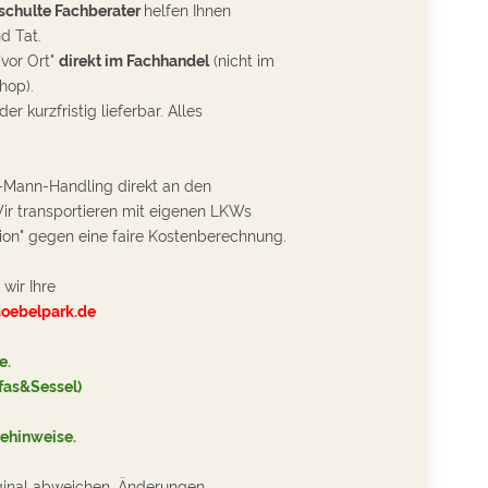
chulte Fachberater
helfen Ihnen
nd Tat.
"vor Ort"
direkt im Fachhandel
(nicht im
hop).
der kurzfristig lieferbar.
Alles
-Mann-Handling direkt an den
r transportieren mit eigenen LKWs
ion" gegen eine faire Kostenberechnung.
wir Ihre
oebelpark.de
e
.
ofas&Sessel)
ehinweise.
ginal abweichen, Änderungen