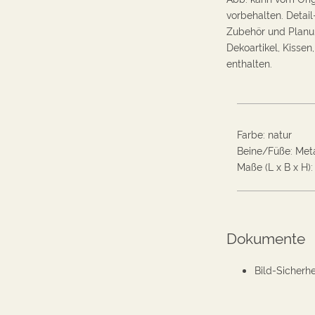
vorbehalten. Detail
Zubehör und Planung
Dekoartikel, Kissen
enthalten.
Farbe
:
natur
Beine/Füße
:
Meta
Maße (L x B x H):
Dokumente
Bild-Sicherhe