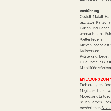
Ausführung
:
Gestell
: Metall, Ha
Sitz
: Zwei Kaltscha
Härten und Höhen i
ummantelt mit Pols
Wellenfedern
Rücken
: hochelast
Kaltschaum.
Polsterung:
Leger.
Füße
: Metallfuß, s
Metallfüße wählbar
EINLADUNG ZUM 
Probieren geht über
Möglichkeit und te
Möbelpark. Entdeck
neuen
Farben
,
For
persönlichen
Sitzk