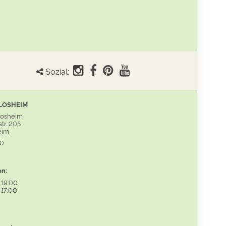
Sozial:
LOSHEIM
Losheim
tr. 205
eim
60
en:
-
19:00
-
17:00