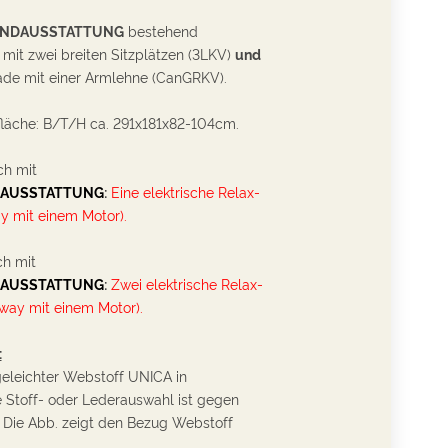
NDAUSSTATTUNG
bestehend
mit zwei breiten Sitzplätzen (3LKV)
und
de mit einer Armlehne (CanGRKV).
läche: B/T/H ca. 291x181x82-104cm.
ch mit
AUSSTATTUNG
:
Eine
elektrische Relax-
y mit einem Motor).
ch mit
AUSSTATTUNG
:
Zwei
elektrische Relax-
way mit einem Motor).
:
geleichter
Webstoff
UNICA in
 Stoff- oder Lederauswahl ist gegen
 Die Abb. zeigt den Bezug Webstoff
.