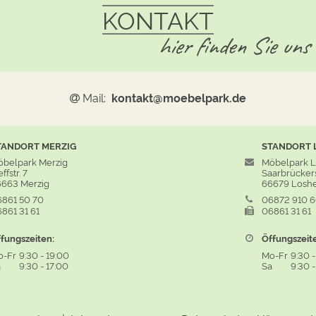
KONTAKT
hier finden Sie uns
Mail:
kontakt@moebelpark.de
TANDORT
MERZIG
STANDORT
belpark Merzig
Möbelpark 
ffstr. 7
Saarbrückers
663 Merzig
66679 Losh
861 50 70
06872 910 
861 31 61
06861 31 61
fungszeiten:
Öffungszeit
o-Fr
9:30
-
19:00
Mo-Fr
9:30
a
9:30
-
17:00
Sa
9:30