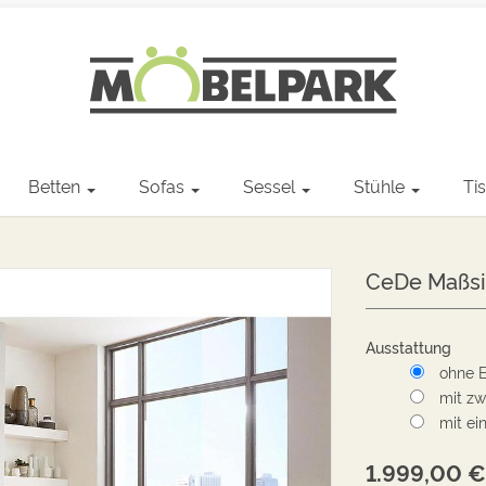
Betten
Sofas
Sessel
Stühle
Ti
CeDe Maßsi
Ausstattung
ohne E
mit zw
mit ei
1.999,00
€