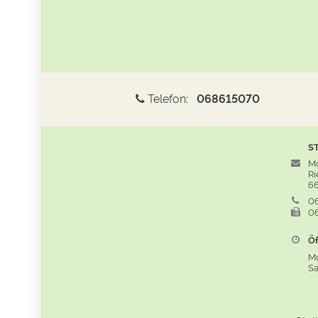
Telefon:
068615070
S
Mö
Rie
66
06
06
Öf
M
S