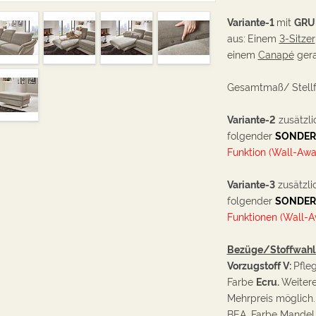
Variante-1
mit
GRU
aus:
Einem
3-Sitzer
einem
Canapé
gera
Gesamtmaß/ Stellf
Variante-2
zusätzli
folgender
SONDER
Funktion (Wall-Awa
Variante-3
zusätzli
folgender
SONDER
Funktionen (Wall-A
Bezüge/Stoffwahl
Vorzugstoff V:
Pfle
Farbe
Ecru.
Weitere
Mehrpreis möglich.
BEA, Farbe Mandel