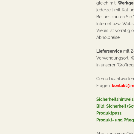
gleich mit.
Werkges
jederzeit mit Rat u
Bei uns kaufen Sie 
Internet bzw. Webs
Vieles ist vo
rrätig o
Abholpreise.
Lieferservice
mit 2
Verwendungsort. Wi
in
unserer "Großreg
Gerne beantworten 
Fragen:
kontakt@m
Sicherheitshinweis
Bild: Sicherheit (S
Produktpass.
Produkt- und Pfleg
Abb. kann vom Ori