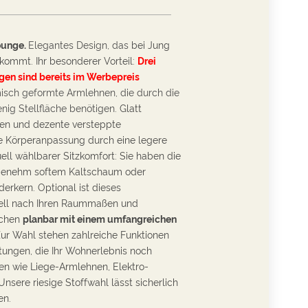
ounge.
Elegantes
Design, das
bei Jung
ankommt.
Ihr besonderer Vorteil:
Drei
ngen sind bereits im Werbepreis
sch geformte Armlehnen, die durch die
nig Stellfläche
benötigen.
Glatt
en und dezente versteppte
e Körperanpassung durch eine l
egere
uell wählbarer Sitzkomfort: Sie haben die
genehm softem Kaltschaum oder
erkern. Optional ist dieses
ll nach Ihren Raummaßen und
schen
planbar mit einem umfangreichen
Z
ur Wahl stehen zahlreiche Funktionen
ungen, die Ihr Wohnerlebnis noch
 wie Liege-Armlehnen, Elektro-
Unsere ri
esige Stoffwahl lässt sicherlich
en.