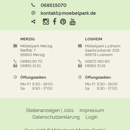
068615070
kontakt@moebelpark.de
MERZIG
LOSHEIM
Möbelpark Merzig
Möbelpark Losheim
Rieffstr. 7
Saarbrückerstr. 205
66663 Merzig
66679 Losheim
06861 50 70
06872 910 60
06861 31 61
06861 31 61
Öffungszeiten:
Öffungszeiten:
Mo-Fr
9:30
-
19:00
Mo-Fr
9:30
-
19:00
Sa
9:30
-
17:00
Sa
9:30
-
17:00
Stellenanzeigen | Jobs
Impressum
Datenschutzerklärung
Login