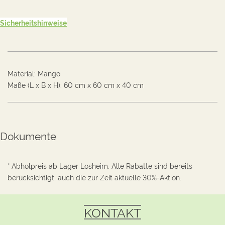
Sicherheitshinweise
Material
:
Mango
Maße (L x B x H):
60
cm
x
60
cm
x
40
cm
Dokumente
* Abholpreis ab Lager Losheim. Alle Rabatte sind bereits
berücksichtigt, auch die zur Zeit aktuelle 30%-Aktion.
KONTAKT