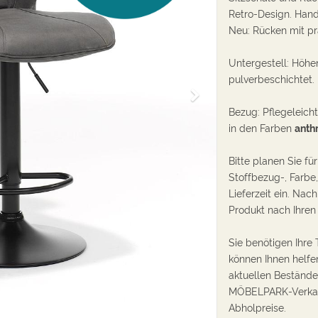
Retro-Design. Han
Neu: Rücken mit pr
Untergestell: H
öhen
pulverbeschichtet.
W
e
Bezug: Pflegeleicht
i
in den Farben
anthr
t
e
Bi
tte planen Sie fü
r
Stoffbezug-, Farbe
Lieferzeit ein. Na
Produkt nach Ihren
Sie benötigen Ihre
können Ihnen helfen
aktuellen Beständen
MÖBELPARK-Verkaufs
Abholpreise.