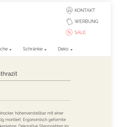
KONTAKT
WERBUNG
SALE
sche
Schränke
Deko
thrazit
ocker, höhenverstellbar mit einer
tig montiert. Ergonomisch geformte
kenlehne. D
ekorative Steppnähten im