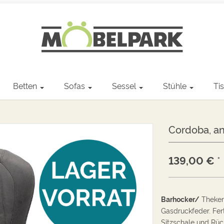
Betten
Sofas
Sessel
Stühle
Ti
Cordoba, an
139,00
€
*
Barhocker/
Thekenh
Gasdruckfeder. Fer
Sitzschale und
Rüc