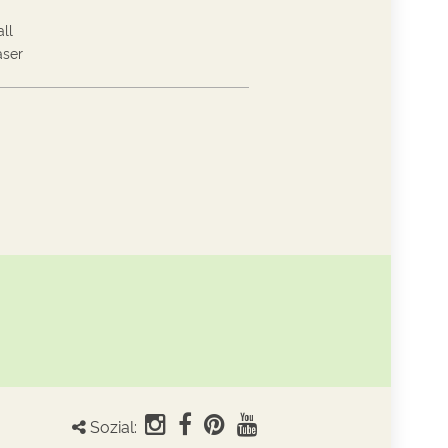
ll
aser
Sozial: