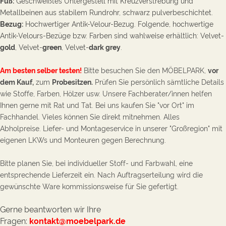
Fuß:
Geschweißtes Untergestell mit Kreuzverstrebung und
Metallbeinen aus stabilem Rundrohr, schwarz pulverbeschichtet.
Bezug:
Hochwertiger Antik-Velour-Bezug.
Folgende, hochwertige
Antik-Velours-Bezüge bzw. Farben sind wahlweise erhältlich: Velvet-
gold
, Velvet-
green
, Velvet-
dark grey
.
Am besten selber testen!
Bitte besuchen Sie den MÖBELPARK,
vor
dem Kauf,
zum
Probesitzen.
Prüfen Sie persönlich sämtliche D
etails
wie Stoffe, Farben, Hölzer usw. Unsere Fachberater/innen helfen
Ihnen gerne mit Rat und Tat. Bei uns kaufen Sie "
vor Ort
" im
Fachhandel. Vieles können Sie direkt mitnehmen. Alles
Abholpreise. Liefer- und Montageservice in unserer "Großregion" mit
eigenen LKWs und Monteuren gegen Berechnung.
Bitte planen Sie, bei individueller Stoff- und Farbwahl, eine
entsprechende Lieferzeit ein. Nach Auftragserteilung wird die
gewünschte Ware kommissionsweise für Sie gefertigt.
Gerne beantworten wir Ihre
Fragen:
kontakt@moebelpark.de