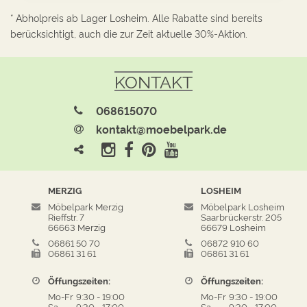
* Abholpreis ab Lager Losheim. Alle Rabatte sind bereits
berücksichtigt, auch die zur Zeit aktuelle 30%-Aktion.
KONTAKT
068615070
kontakt@moebelpark.de
MERZIG
LOSHEIM
Möbelpark Merzig
Möbelpark Losheim
Rieffstr. 7
Saarbrückerstr. 205
66663 Merzig
66679 Losheim
06861 50 70
06872 910 60
06861 31 61
06861 31 61
Öffungszeiten:
Öffungszeiten:
Mo-Fr
9:30
-
19:00
Mo-Fr
9:30
-
19:00
Sa
9:30
-
17:00
Sa
9:30
-
17:00