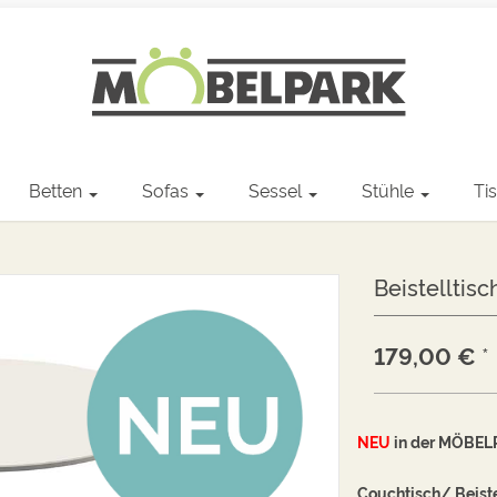
Betten
Sofas
Sessel
Stühle
Ti
Beistelltis
179,00
€
*
NEU
in der MÖBELP
Couchtisch/ Beist