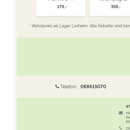
179,-
358,-
* Abholpreis ab Lager Losheim. Alle Rabatte sind bere
Telefon:
068615070
S
Mö
Rie
66
06