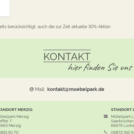
its berücksichtigt, auch die zur Zeit aktuelle 30%-Aktion.
KONTAKT
hier finden Sie uns
Mail:
kontakt@moebelpark.de
TANDORT
MERZIG
STANDORT
belpark Merzig
Möbelpark 
ffstr. 7
Saarbrückers
663 Merzig
66679 Losh
861 50 70
06872 910 