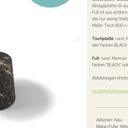
Ablageplatte ist a
Fuß ist aus echtem 
der nur wenig Stell
Maße: T
isch Ø32 x
W
Tischplatte
: rund, 
e
den Farben BLACK
i
t
Fuß
:
rund, Marmor.
e
Farben
"BLACK" od
r
Abbildungen ähnli
Sicherheitshinweis
Aktionen
:
Neu
Beine/Füße
:
Meta