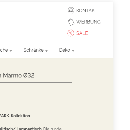
KONTAKT
WERBUNG
SALE
sche
Schränke
Deko
ch Marmo Ø32
ARK-Kollektion.
elltisch/ Lampentisch
.
Die runde