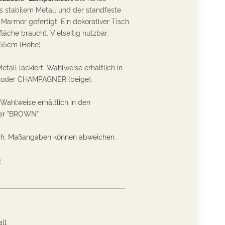
us stabilem Metall und der standfeste
Marmor gefertigt. Ein dekorativer Tisch,
fläche braucht. Vielseitig nutzbar.
 55cm (Höhe)
Metall lackiert. Wahlweise
erhältlich
in
 oder CHAMPAGNER (beige).
Wahlweise
erhältlich
in den
er "BROWN".
ch. Maßangaben können abweichen.
e
ll