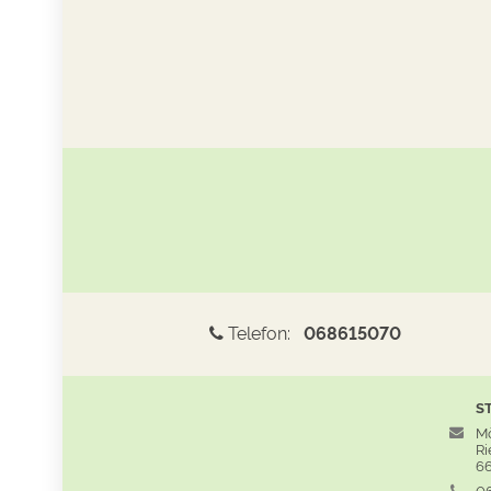
Telefon:
068615070
S
Mö
Rie
66
06