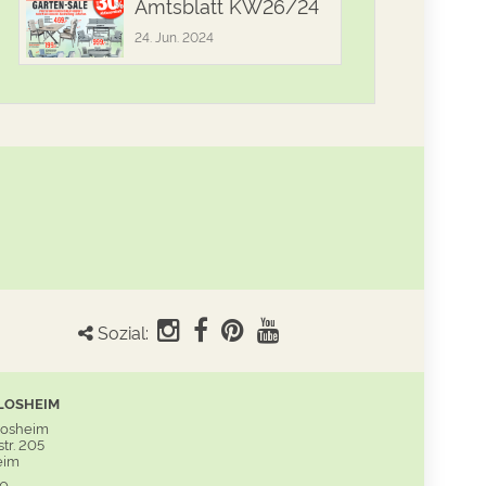
Amtsblatt KW26/24
24. Jun. 2024
Sozial:
LOSHEIM
Losheim
tr. 205
eim
60