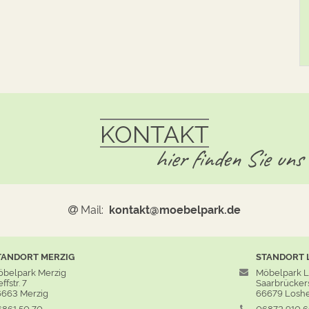
KONTAKT
hier finden Sie uns
Mail:
kontakt@moebelpark.de
TANDORT
MERZIG
STANDORT
belpark Merzig
Möbelpark 
ffstr. 7
Saarbrückers
663 Merzig
66679 Losh
861 50 70
06872 910 