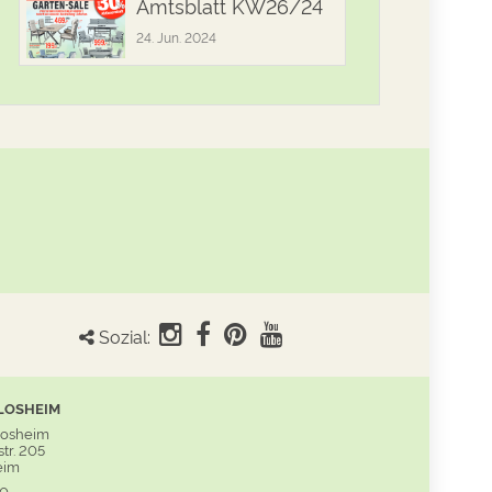
Amtsblatt KW26/24
24. Jun. 2024
Sozial:
LOSHEIM
Losheim
tr. 205
eim
60