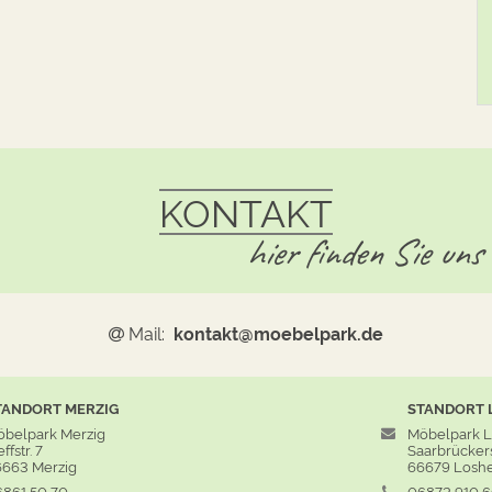
KONTAKT
hier finden Sie uns
Mail:
kontakt@moebelpark.de
TANDORT
MERZIG
STANDORT
belpark Merzig
Möbelpark 
ffstr. 7
Saarbrückers
663 Merzig
66679 Losh
861 50 70
06872 910 