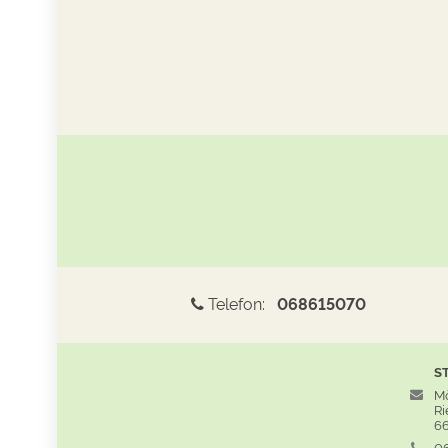
Telefon:
068615070
S
Mö
Rie
66
06