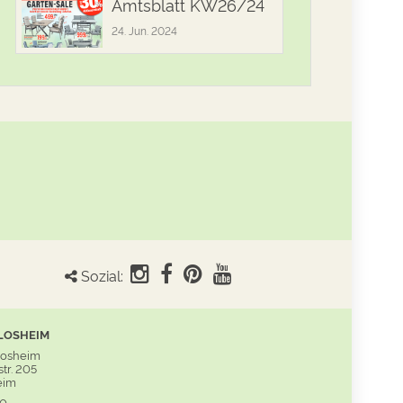
Amtsblatt KW26/24
24. Jun. 2024
Sozial:
LOSHEIM
Losheim
tr. 205
eim
60