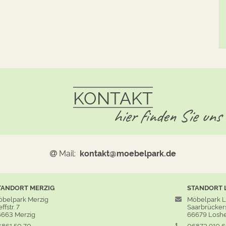
KONTAKT
hier finden Sie uns
Mail:
kontakt@moebelpark.de
TANDORT
MERZIG
STANDORT
belpark Merzig
Möbelpark 
ffstr. 7
Saarbrückers
663 Merzig
66679 Losh
861 50 70
06872 910 