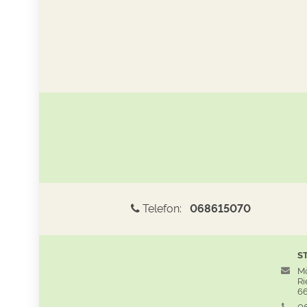
Telefon:
068615070
S
Mö
Rie
66
06