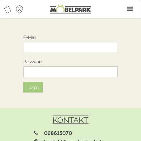
T
n
E-Mail
Passwort
Login
KONTAKT
068615070