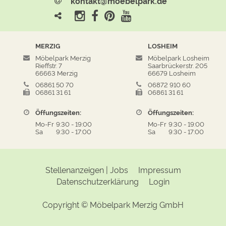
kontakt@moebelpark.de
MERZIG
LOSHEIM
Möbelpark Merzig
Möbelpark Losheim
Rieffstr. 7
Saarbrückerstr. 205
66663 Merzig
66679 Losheim
06861 50 70
06872 910 60
06861 31 61
06861 31 61
Öffungszeiten:
Öffungszeiten:
Mo-Fr
9:30
-
19:00
Mo-Fr
9:30
-
19:00
Sa
9:30
-
17:00
Sa
9:30
-
17:00
Stellenanzeigen | Jobs
Impressum
Datenschutzerklärung
Login
Copyright ©
Möbelpark Merzig GmbH