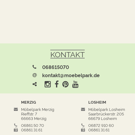
KONTAKT
068615070
kontakt@moebelpark.de
MERZIG
LOSHEIM
Möbelpark Merzig
Möbelpark Losheim
Rieffstr. 7
Saarbrückerstr. 205
66663 Merzig
66679 Losheim
06861 50 70
06872 910 60
06861 31 61
06861 31 61