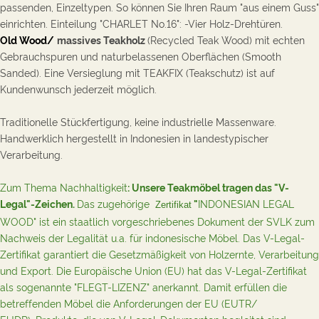
passenden, Einzeltypen. So können Sie Ihren Raum "aus einem Guss"
einrichten. Einteilung "CHARLET No.16": -Vier Holz-Drehtüren.
Old Wood/
massives Teakholz
(
Recycled Teak Wood) mit echten
Gebrauchspuren und naturbelassenen Oberflächen (Smooth
Sanded). Eine Versieglung mit TEAKFIX (
Teakschutz) ist auf
Kundenwunsch jederzeit möglich.
Traditionelle Stückfertigung, keine industrielle Massenware.
Handwerklich hergestellt in Indonesien in landestypischer
Verarbeitung.
Zum Thema Nachhaltigkeit
: Unsere Teakmöbel tragen das "V-
Legal"-Zeichen.
Das zugehörige
"
INDONESIAN LEGAL
Zertifikat
WOOD" i
st ein staatlich vorgeschriebenes Dokument
der SVLK
zum
Nachweis der Legalität u.a. für indonesische Möbel. Das V-Legal-
Zertifikat
garantiert die Gesetzmäßigkeit von Holzernte, Verarbeitung
und Export. Die Europäische Union (EU) hat das V-Legal-Zertifikat
als sogenannte "FLEGT-LIZENZ" anerkannt. Damit erfüllen die
betreffenden Möbel die Anforderungen der EU (EUTR/