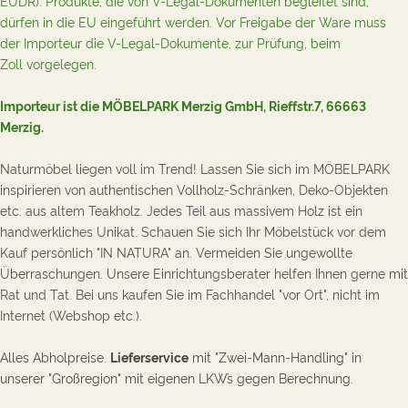
EUDR). Produkte, die von V-Legal-Dokumenten begleitet sind,
dürfen in die EU eingeführt werden. Vor Freigabe der Ware muss
der Importeur die V-Legal-Dokumente, zur Prüfung,
beim
Zoll
vorgelegen.
Importeur ist die MÖBELPARK Merzig GmbH, Rieffstr.7, 66663
Merzig.
Naturmöbel liegen voll im Trend! Lassen Sie sich im MÖBELPARK
inspirieren von authentischen Vollholz-Schränken, Deko-Objekten
etc. aus altem Teakholz. Jedes Teil aus massivem Holz ist ein
handwerkliches Unikat. Schauen Sie sich Ihr Möbelstück vor dem
Kauf
persönlich
"IN NATURA" an. Vermeiden Sie ungewollte
Überraschungen. Un
sere Einrichtungsberater helfen Ihnen gerne mit
Rat und Tat.
B
ei uns kaufen Sie im Fachhandel
"vor Ort"
, nicht im
Internet (Webshop etc.).
Alles Abholpreise.
Lieferservice
mit "Zwei-Mann-Handling" in
unserer "Großregion" mit eigenen LKW´s gegen Berechnung.