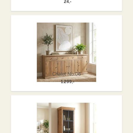
24,-
Chalet No.06
1.299,-