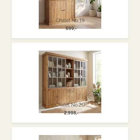
Chalet No.19
699,-
Chalet No.20
2.998,-