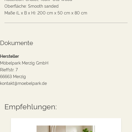
Oberfläche
:
Smooth sanded
Maße (L x B x H):
200
cm
x
50
cm
x
80
cm
Dokumente
Hersteller
Möbelpark Merzig GmbH
Rieffstr. 7
66663 Merzig
kontakt@moebelpark.de
Empfehlungen: