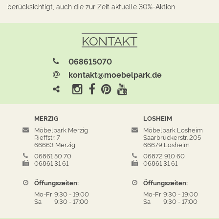
berücksichtigt, auch die zur Zeit aktuelle 30%-Aktion.
KONTAKT
068615070
kontakt@moebelpark.de
MERZIG
LOSHEIM
Möbelpark Merzig
Möbelpark Losheim
Rieffstr. 7
Saarbrückerstr. 205
66663 Merzig
66679 Losheim
06861 50 70
06872 910 60
06861 31 61
06861 31 61
Öffungszeiten:
Öffungszeiten:
Mo-Fr
9:30
-
19:00
Mo-Fr
9:30
-
19:00
Sa
9:30
-
17:00
Sa
9:30
-
17:00