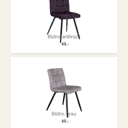
Bistro, anthrazit
49,-
Bistro, grau
49,-