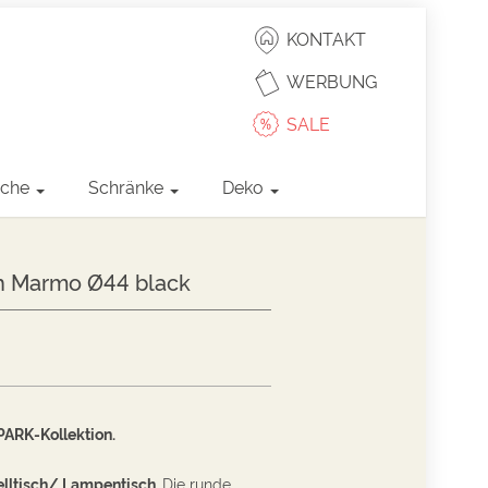
KONTAKT
WERBUNG
SALE
sche
Schränke
Deko
ch Marmo Ø44 black
ARK-Kollektion.
elltisch/ Lampentisch
.
Die runde