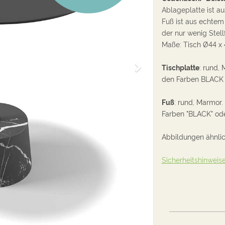
Ablageplatte ist a
Fuß ist aus echtem 
der nur wenig Stell
Maße: T
isch Ø44 x
W
Tischplatte
: rund, 
e
den Farben BLACK
i
t
Fuß
:
rund, Marmor.
e
Farben
"BLACK" od
r
Abbildungen ähnli
Sicherheitshinweis