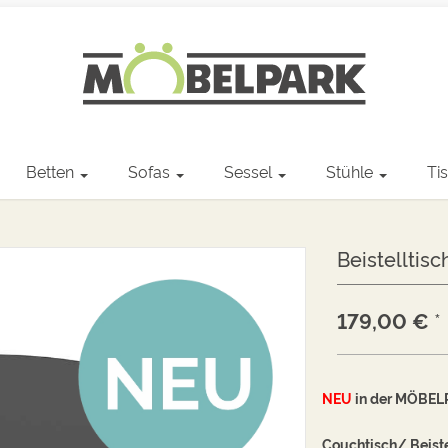
Betten
Sofas
Sessel
Stühle
Ti
Beistelltis
179,00
€
*
NEU
in der MÖBELP
Couchtisch/ Beist