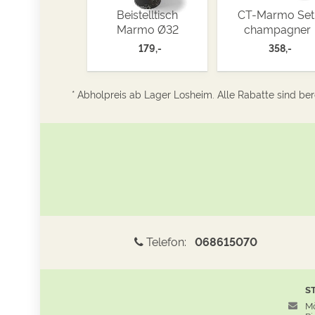
Beistelltisch
CT-Marmo Set
Marmo Ø32
champagner
179,-
358,-
* Abholpreis ab Lager Losheim. Alle Rabatte sind bere
Telefon:
068615070
S
Mö