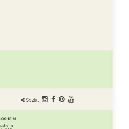
Sozial:
LOSHEIM
Losheim