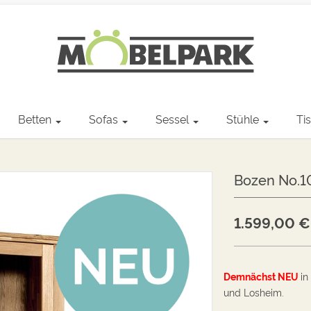
Betten
Sofas
Sessel
Stühle
Ti
Bozen No.1
1.599,00
€
Demnächst
NEU
in
und Losheim.