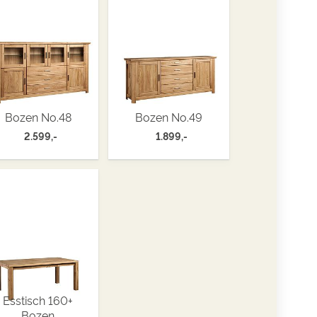
Bozen No.48
Bozen No.49
2.599,-
1.899,-
Esstisch 160+
Bozen