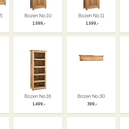
25
Bozen No.10
Bozen No.11
1.599,-
1.599,-
Bozen No.16
Bozen No.30
1.499,-
399,-