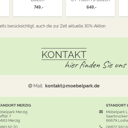
749,-
649,-
its berücksichtigt, auch die zur Zeit aktuelle 30%-Aktion.
KONTAKT
hier finden Sie uns
Mail:
kontakt@moebelpark.de
TANDORT
MERZIG
STANDORT
belpark Merzig
Möbelpark 
ffstr. 7
Saarbrückers
663 Merzig
66679 Losh
861 50 70
06872 910 