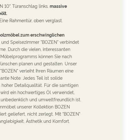
 10".
Türanschlag links.
massive
ölt.
Eine Rahmentür, oben verglast.
holzmöbel zum erschwinglichen
und Speisezimmer "
BOZEN" verbindet
ne. Durch die v
ielen, interessanten
s Möbelprogramms können Sie nach
ünschen planen und gestalten. Unser
BOZEN" verleiht Ihren Räumen eine
gante Note.
Jedes
Teil ist solide
 hoher Detailqualität. Für die samtigen
wird ein hochwertiges Öl verwendet,
 unbedenklich und umweltfreundlich ist.
enmöbel unserer Kollektion BOZEN
ert geliefert, nicht zerlegt. Mit "BOZEN"
Langlebigkeit, Ästhetik und Komfort.