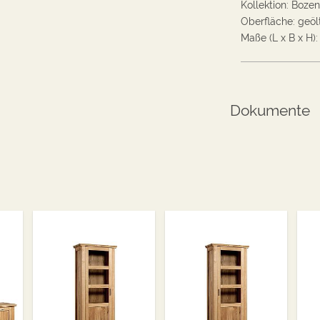
Kollektion
:
Bozen
Oberfläche
:
geöl
Maße (L x B x H):
Dokumente