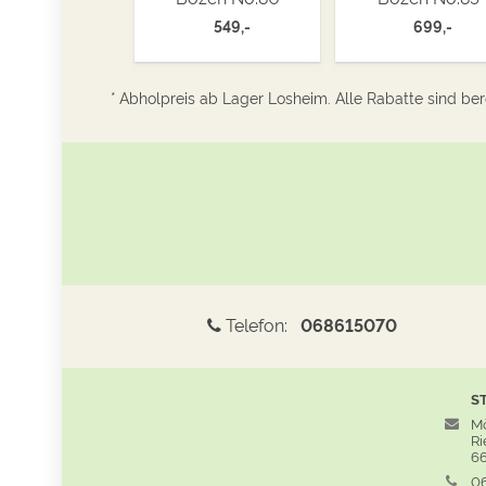
549,-
699,-
* Abholpreis ab Lager Losheim. Alle Rabatte sind bere
Telefon:
068615070
S
Mö
Rie
66
06