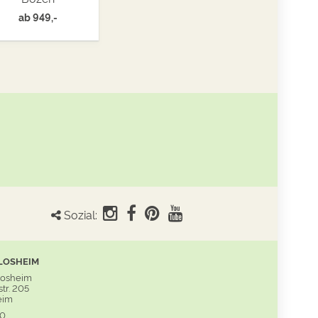
ab
949,-
Sozial:
LOSHEIM
Losheim
tr. 205
eim
60