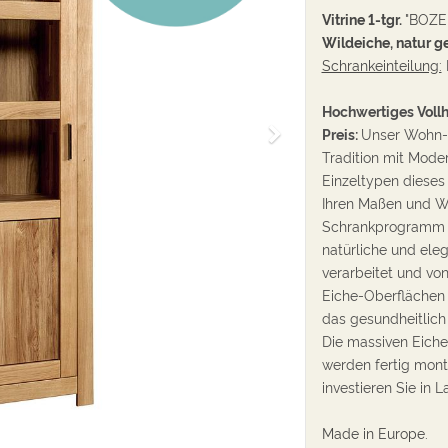
Vitrine 1-tgr.
"BOZEN
Wildeiche, natur ge
Schrankeinteilung:
Hochwertiges Voll
W
Preis:
Unser
Wohn- 
e
Tradition mit Moder
i
Einzeltypen diese
t
Ihren Maßen und W
e
Schrankprogramm "
r
natürliche und ele
verarbeitet und von
Eiche-Oberflächen 
das gesundheitlich
Die massiven Eich
werden fertig monti
investieren Sie in 
Made in Europe.