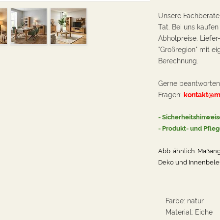
Unsere Fachberater
Tat. Bei uns kaufen
Abholpreise. Liefer
"Großregion" mit 
Berechnung.
Gerne beantworten 
Fragen:
kontakt@m
- Sicherheitshinweis
-
Produkt- und Pfle
Abb. ähnlich. Maßan
Deko und
Innenbele
Farbe
:
natur
Material
:
Eiche