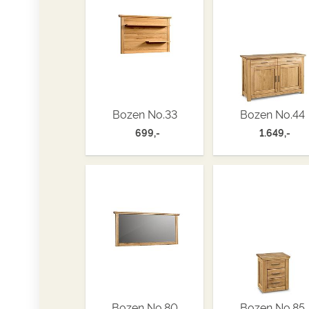
Bozen No.33
Bozen No.44
699,-
1.649,-
Bozen No.80
Bozen No.85