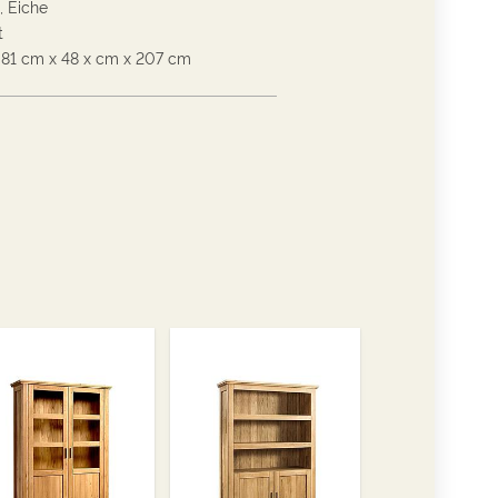
, Eiche
t
81
cm
x
48 x
cm
x
207
cm