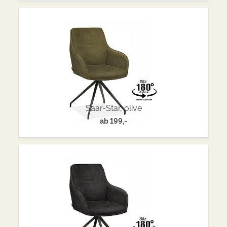
Saar-Star, olive
ab
199,-