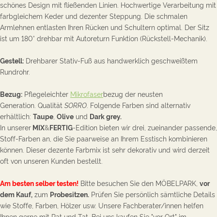
schönes Design mit fließenden Linien. Hochwertige Verarbeitung mit
farbgleichem Keder und dezenter Steppung. Die schmalen
Armlehnen entlasten Ihren Rücken und Schultern optimal. D
er Sitz
ist um 180° drehbar mit Autoreturn Funktion (Rückstell-Mechanik).
Gestell:
Drehbarer Stativ-Fuß aus handwerklich geschweißtem
Rundrohr.
Bezug:
Pflegeleichter
Mikrofaser
bezug
der neusten
Generation. Qualität
SORRO
. Folgende F
arben sind alternativ
erhältlich:
T
aupe
,
O
live
und
D
ark grey.
In unserer
MIX
&
FERTIG
-Edition bieten wir drei, zueinander passende,
Stoff-Farben an, die Sie paarweise an Ihrem Esstisch kombinieren
können. Dieser dezente Farbmix ist sehr dekorativ und wird derzeit
oft von unseren Kunden bestellt.
Am besten selber testen!
Bitte besuchen Sie den MÖBELPARK,
vor
dem Kauf,
zum
Probesitzen.
Prüfen Sie persönlich sämtliche D
etails
wie Stoffe, Farben, Hölzer usw. Unsere Fachberater/innen helfen
Ihnen gerne mit Rat und Tat. Bei uns kaufen Sie "vor Ort" im