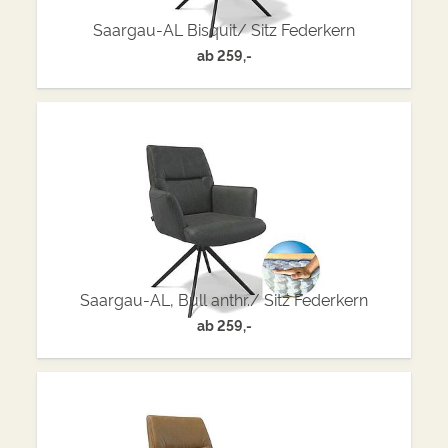
Saargau-AL Bisquit/ Sitz Federkern
ab
259,-
Saargau-AL, Bull anthr./ Sitz Federkern
ab
259,-