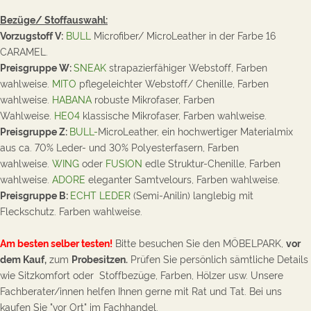
Bezüge/ Stoffauswahl:
Vorzugstoff V:
BULL
Microfiber/ MicroLeather in der Farbe 16
CARAMEL
.
Preisgruppe W:
SNEAK
strapazierfähiger
Webstoff, Farben
wahlweise.
MITO
pflegeleichter Webstoff/ Chenille, Farben
wahlweise.
HABANA
robuste Mikrofaser, Farben
Wahlweise.
HE04
klassische Mikrofaser, Farben wahlweise.
Preisgruppe Z:
BULL-
MicroLeather, e
in hochwertiger Materialmix
aus ca. 70
% Leder- und 30%
Polyesterfasern
, Farben
wahlweise.
WING
oder
FUSION
edle Struktur-Chenille, Farben
wahlweise.
ADORE
eleganter Samtvelours, Farben wahlweise.
Preisgruppe B:
ECHT LEDER
(Semi-Anilin) langlebig mit
Fleckschutz. Farben wahlweise.
Am besten selber testen!
Bitte besuchen Sie den MÖBELPARK,
vor
dem Kauf,
zum
Probesitzen.
Prüfen Sie persönlich sämtliche Details
wie Sitzkomfort oder Stoffbezüge, Farben, Hölzer usw. Unsere
Fachberater/innen helfen Ihnen gerne mit Rat und Tat. Bei uns
kaufen Sie "vor Ort" im Fachhandel.