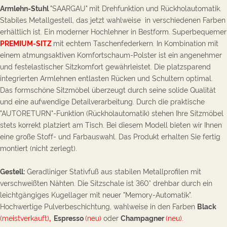
Armlehn-Stuhl
"SAARGAU"
mit Drehfunktion und Rückholautomatik.
Stabiles
Metallg
estell, das jetzt wahlweise in verschiedenen Farben
e
rhältlich ist. Ein moderner Hochlehner in Bestform. S
uperbequemer
PREMIUM-SITZ
mit
echtem Taschenfederkern.
In Kombination mit
einem atmungsaktiven
Komfortschaum-Polster
ist ein angenehmer
und festelastischer Sitzkomfort gewährleistet. Die platzsparend
integrierten Armlehnen entlasten Rücken und Schultern optimal.
Das formschöne Sitzmöbel überzeugt durch seine solide Qualität
und eine a
ufwendige Detailverarbeitung.
Durch die praktische
"AUTORETURN"-Funktion (Rückholautomatik) stehen Ihre Sitzmöbel
stets korrekt platziert am Tisch.
Bei diesem Modell bieten wir Ihnen
eine große Stoff- und Farbauswahl.
Das Produkt erhalten Sie fertig
montiert (nicht zerlegt).
Gestell:
Geradliniger Stativfuß aus stabilen Metallprofilen mit
verschweißten Nähten. Die Sitzschale ist 360° d
rehbar durch ein
leichtgängiges Kugellager mit neuer "Memory-Automatik".
Hochwertige Pulverbeschichtung, wahlweise in den Farben
Black
(meistverkauft)
,
Espresso
(neu)
oder
Champagner
(neu).